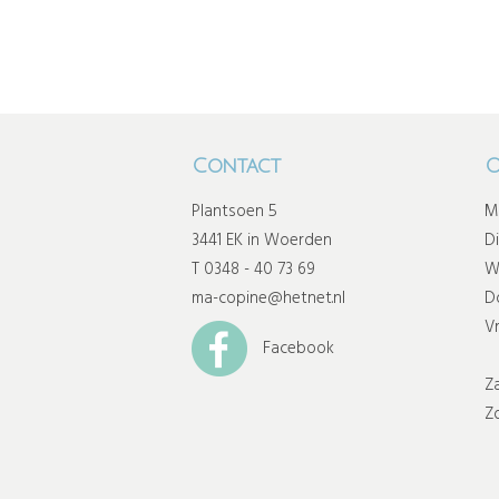
Contact
O
Plantsoen 5
M
3441 EK in Woerden
D
T 0348 - 40 73 69
W
ma-copine@hetnet.nl
D
Vr
Facebook
Z
Z